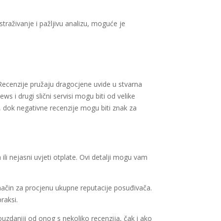
istraživanje i pažljivu analizu, moguće je
. Recenzije pružaju dragocjene uvide u stvarna
s i drugi slični servisi mogu biti od velike
, dok negativne recenzije mogu biti znak za
ili nejasni uvjeti otplate. Ovi detalji mogu vam
 način za procjenu ukupne reputacije posuđivača.
raksi.
pouzdaniji od onog s nekoliko recenzija, čak i ako