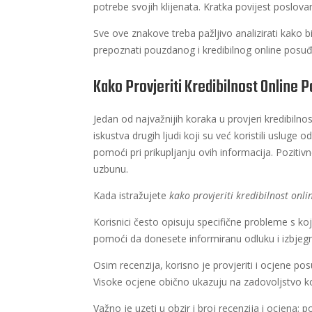
potrebe svojih klijenata. Kratka povijest poslova
Sve ove znakove treba pažljivo analizirati kako bi
prepoznati pouzdanog i kredibilnog online posuđi
Kako Provjeriti Kredibilnost Online P
Jedan od najvažnijih koraka u provjeri kredibilno
iskustva drugih ljudi koji su već koristili usluge
pomoći pri prikupljanju ovih informacija. Pozit
uzbunu.
Kada istražujete
kako provjeriti kredibilnost onl
Korisnici često opisuju specifične probleme s koji
pomoći da donesete informiranu odluku i izbjeg
Osim recenzija, korisno je provjeriti i ocjene p
Visoke ocjene obično ukazuju na zadovoljstvo kor
Važno je uzeti u obzir i broj recenzija i ocjena; 