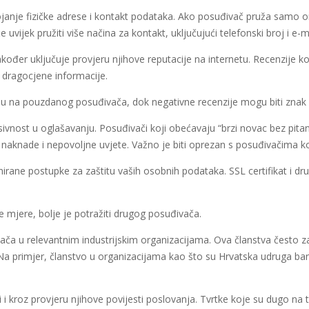
ojanje fizičke adrese i kontakt podataka. Ako posuđivač pruža samo o
uvijek pružiti više načina za kontakt, uključujući telefonski broj i e-m
kođer uključuje provjeru njihove reputacije na internetu. Recenzije ko
dragocjene informacije.
uju na pouzdanog posuđivača, dok negativne recenzije mogu biti znak
nost u oglašavanju. Posuđivači koji obećavaju “brzi novac bez pitanja” 
ne naknade i nepovoljne uvjete. Važno je biti oprezan s posuđivačima ko
irane postupke za zaštitu vaših osobnih podataka. SSL certifikat i dr
mjere, bolje je potražiti drugog posuđivača.
ača u relevantnim industrijskim organizacijama. Ova članstva često zah
a primjer, članstvo u organizacijama kao što su Hrvatska udruga bana
 i kroz provjeru njihove povijesti poslovanja. Tvrtke koje su dugo na t