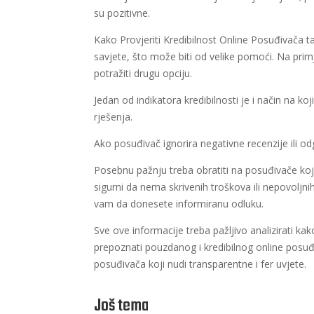
su pozitivne.
Kako Provjeriti Kredibilnost Online Posuđivača t
savjete, što može biti od velike pomoći. Na pri
potražiti drugu opciju.
Jedan od indikatora kredibilnosti je i način na k
rješenja.
Ako posuđivač ignorira negativne recenzije ili od
Posebnu pažnju treba obratiti na posuđivače ko
sigurni da nema skrivenih troškova ili nepovoljni
vam da donesete informiranu odluku.
Sve ove informacije treba pažljivo analizirati kak
prepoznati pouzdanog i kredibilnog online posuđ
posuđivača koji nudi transparentne i fer uvjete.
Još tema