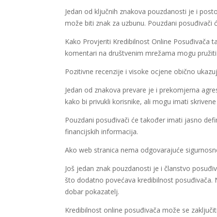
Jedan od ključnih znakova pouzdanosti je i post
može biti znak za uzbunu. Pouzdani posuđivači će 
Kako Provjeriti Kredibilnost Online Posuđivača ta
komentari na društvenim mrežama mogu pružiti 
Pozitivne recenzije i visoke ocjene obično ukaz
Jedan od znakova prevare je i prekomjerna agresiv
kako bi privukli korisnike, ali mogu imati skrive
Pouzdani posuđivači će također imati jasno defin
financijskih informacija.
Ako web stranica nema odgovarajuće sigurnosne 
Još jedan znak pouzdanosti je i članstvo posuđiv
što dodatno povećava kredibilnost posuđivača. N
dobar pokazatelj.
Kredibilnost online posuđivača može se zaključiti