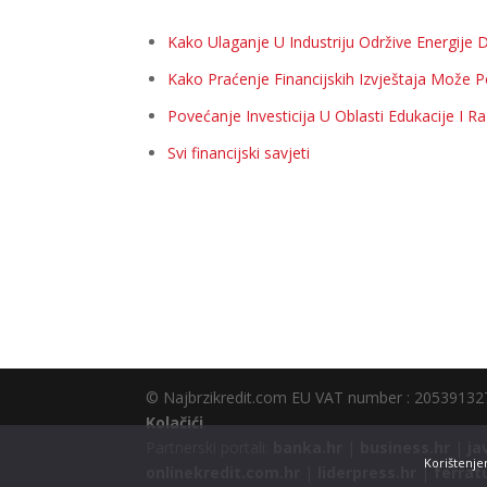
Kako Ulaganje U Industriju Održive Energije 
Kako Praćenje Financijskih Izvještaja Može P
Povećanje Investicija U Oblasti Edukacije I R
Svi financijski savjeti
© Najbrzikredit.com EU VAT number : 2053913
Kolačići
Partnerski portali:
banka.hr
|
business.hr
|
ja
Korištenjem
onlinekredit.com.hr
|
liderpress.hr
|
ferrat