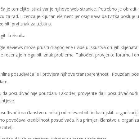
ača je temeljito istraživanje njihove web stranice. Potrebno je obratit
encu za rad. Licenca je ključan element jer osigurava da tvrtka posluje
 biti prvi znak za uzbunu.
gih korisnika.
ogle Reviews može pružiti dragocjene uvide u iskustva drugih klijenata.
 recenzije mogu biti znak problema. Također, provjerite forume i dr
 online posuđivača je i provjera njihove transparentnosti. Pouzdani po
late.
ak da posuđivač nije pouzdan. Također, provjerite da li posuđivač nudi hi
ahtjeve.
i posuđivač ima članstvo u nekoj od relevantnih industrijskih organizacij
tno povećava kredibilnost posuđivača. Na primjer, članstvo u organiz
zatelj.