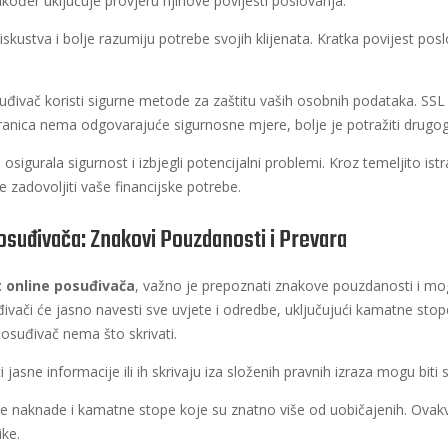
kođer uključuje provjeru njihove povijesti poslovanja.
iskustva i bolje razumiju potrebe svojih klijenata. Kratka povijest po
suđivač koristi sigurne metode za zaštitu vaših osobnih podataka. SSL 
stranica nema odgovarajuće sigurnosne mjere, bolje je potražiti drugo
osigurala sigurnost i izbjegli potencijalni problemi. Kroz temeljito ist
 zadovoljiti vaše financijske potrebe.
Posuđivača: Znakovi Pouzdanosti i Prevara
t online posuđivača
, važno je prepoznati znakove pouzdanosti i m
ivači će jasno navesti sve uvjete i odredbe, uključujući kamatne stop
posuđivač nema što skrivati.
 jasne informacije ili ih skrivaju iza složenih pravnih izraza mogu biti 
e naknade i kamatne stope koje su znatno više od uobičajenih. Ovakv
ike.