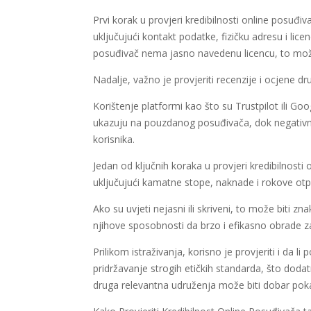
Prvi korak u provjeri kredibilnosti online posuđiv
uključujući kontakt podatke, fizičku adresu i lic
posuđivač nema jasno navedenu licencu, to može
Nadalje, važno je provjeriti recenzije i ocjene dru
Korištenje platformi kao što su Trustpilot ili Go
ukazuju na pouzdanog posuđivača, dok negativne
korisnika.
Jedan od ključnih koraka u provjeri kredibilnosti
uključujući kamatne stope, naknade i rokove otp
Ako su uvjeti nejasni ili skriveni, to može biti zn
njihove sposobnosti da brzo i efikasno obrade z
Prilikom istraživanja, korisno je provjeriti i da l
pridržavanje strogih etičkih standarda, što doda
druga relevantna udruženja može biti dobar poka