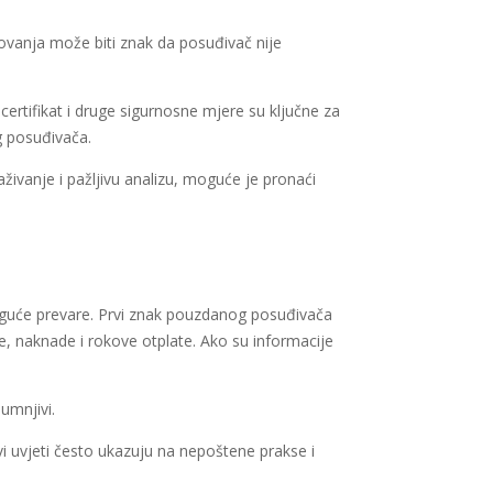
slovanja može biti znak da posuđivač nije
certifikat i druge sigurnosne mjere su ključne za
g posuđivača.
raživanje i pažljivu analizu, moguće je pronaći
oguće prevare. Prvi znak pouzdanog posuđivača
e, naknade i rokove otplate. Ako su informacije
sumnjivi.
i uvjeti često ukazuju na nepoštene prakse i