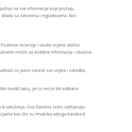
i pažnju na sve informacije koje pružaju,
 u skladu sa zakonima i regulativama. Ako
 Pozitivne recenzije i visoke ocjene obično
uštvene mreže za dodatne informacije i iskustva
suđivači će jasno navesti sve uvjete i odredbe,
tri kredit takoj, jer to može biti indikator
a ili udruženja. Ova članstva često zahtijevaju
acijama kao što su Hrvatska udruga banaka ili