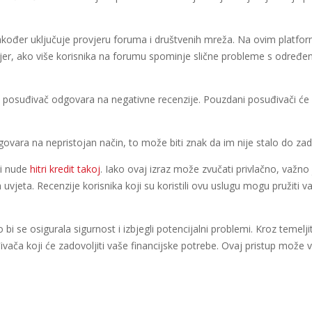
akođer uključuje provjeru foruma i društvenih mreža. Na ovim platform
mjer, ako više korisnika na forumu spominje slične probleme s određe
oji posuđivač odgovara na negativne recenzije. Pouzdani posuđivači će se
govara na nepristojan način, to može biti znak da im nije stalo do zad
ji nude
hitri kredit takoj
. Iako ovaj izraz može zvučati privlačno, važno j
h uvjeta. Recenzije korisnika koji su koristili ovu uslugu mogu pružiti
o bi se osigurala sigurnost i izbjegli potencijalni problemi. Kroz temelj
ivača koji će zadovoljiti vaše financijske potrebe. Ovaj pristup mož