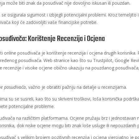
nja može biti znak da posuđivač nije dovoljno iskusan ili pouzdan.
 se osigurala sigurnost i izbjegli potencijalni problemi. Kroz temeljito 
vača koji će zadovoljiti vaše financijske potrebe.
osuđivača: Korištenje Recenzija i Ocjena
sti online posuđivača je korištenje recenzija i ocjena drugih korisnika
 određenog posuđivača. Web stranice kao što su Trustpilot, Google Review
ivne recenzije i visoke ocjene obično ukazuju na pouzdanog posuđivača
ine posuđivača
, važno je obratiti pažnju na detalje u recenzijama.
ma su se susreli, kao što su skriveni troškovi, loša korisnička podrška 
nete potencijalne probleme.
osuđivača na različitim platformama. Ocjene pružaju brz i jednostavan
isnika, dok niske ocjene mogu biti znak loše usluge ili nepouzdanih p
posuđivač s velikim brojem pozitivnih recenzija i ocjena vjerojatno je 