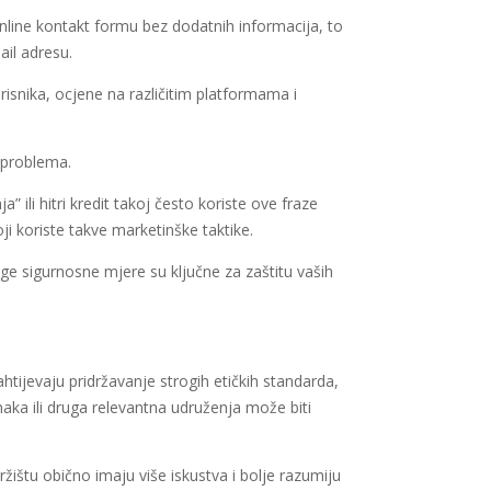
nline kontakt formu bez dodatnih informacija, to
ail adresu.
risnika, ocjene na različitim platformama i
 problema.
ili hitri kredit takoj često koriste ove fraze
ji koriste takve marketinške taktike.
uge sigurnosne mjere su ključne za zaštitu vaših
tijevaju pridržavanje strogih etičkih standarda,
ka ili druga relevantna udruženja može biti
ržištu obično imaju više iskustva i bolje razumiju