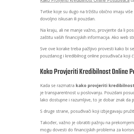
Kako Provjeriti Kredibilnost Online Posuđivača
ta
Tvrtke koje su dugo na tržištu obično imaju više 
dovoljno iskusan ili pouzdan.
Na kraju, ali ne manje važno, provjerite da li po
zaštitu vaših financijskih informacija. Ako web 
Sve ove korake treba pažljivo provesti kako bi se 
pouzdanog i kredibilnog online posuđivača koji će
Kako Provjeriti Kredibilnost Online 
Kada se razmatra
kako provjeriti kredibilnos
je transparentnost u poslovanju. Pouzdani posuđ
lako dostupne i razumljive, to je dobar znak da 
S druge strane, posuđivači koji izbjegavaju pružiti
Također, važno je obratiti pažnju na prekomjern
mogu dovesti do financijskih problema za korisn