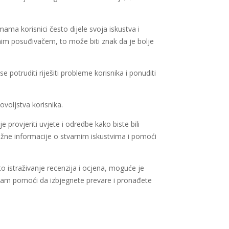
ama korisnici često dijele svoja iskustva i
nim posuđivačem, to može biti znak da je bolje
 potruditi riješiti probleme korisnika i ponuditi
ovoljstva korisnika.
e provjeriti uvjete i odredbe kako biste bili
 važne informacije o stvarnim iskustvima i pomoći
ito istraživanje recenzija i ocjena, moguće je
e vam pomoći da izbjegnete prevare i pronađete