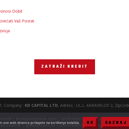
Donosi Dobit
ovećati Vaš Povrat
azvoja
ZATRAŽI KREDIT
27, Company :
KD CAPITAL LTD
, Adress : UL.L. KARAVELOV 2, ZipCode 
vno.hr
|
brzepozajmice.com
|
brzikredit.com
|
zajam.hr
|
brzi
OK
SAZNAJ 
 ove web stranice pristajete na korištenje kolačića.
um.com.hr
|
globus.com.hr
|
brzikredit.hr
|
brzepozajmice.co