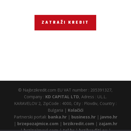
ZATRAŽI KREDIT
© Najbrzikredit.com EU VAT number : 205391327,
Company :
KD CAPITAL LTD
, Adress : UL.L.
KARAVELOV 2, ZipCode : 4000, City : Plovdiv, Country :
Bulgaria |
Kolačići
Partnerski portali:
banka.hr
|
business.hr
|
javno.hr
|
brzepozajmice.com
|
brzikredit.com
|
zajam.hr
|
brzizajmovi.com
|
tel.hr
|
brzikrediti.eu
|