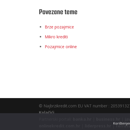
Povezane teme
Brze pozajmice
Mikro krediti
Pozajmice online
© Najbrzikredit.com EU VAT number : 2053913
Kolačići
Partnerski portali:
banka.hr
|
business.hr
|
ja
Korištenjem
onlinekredit.com.hr
|
liderpress.hr
|
ferrat