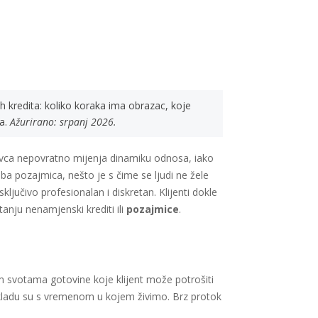
h kredita: koliko koraka ima obrazac, koje
ja.
Ažurirano: srpanj 2026.
novca nepovratno mijenja dinamiku odnosa, iako
ba pozajmica, nešto je s čime se ljudi ne žele
ljučivo profesionalan i diskretan. Klijenti dokle
anju nenamjenski krediti ili
pozajmice
.
jim svotama gotovine koje klijent može potrošiti
 u skladu su s vremenom u kojem živimo. Brz protok