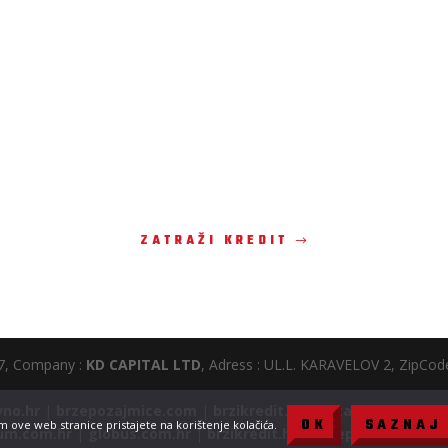
ZATRAŽI KREDIT
27, Company :
KD CAPITAL LTD
, Adress : UL.L. KARAVELOV 2, ZipCode 
vno.hr
|
brzepozajmice.com
|
brzikredit.com
|
zajam.hr
|
brzi
OK
SAZNAJ 
 ove web stranice pristajete na korištenje kolačića.
um.com.hr
|
globus.com.hr
|
brzikredit.hr
|
brzepozajmice.co