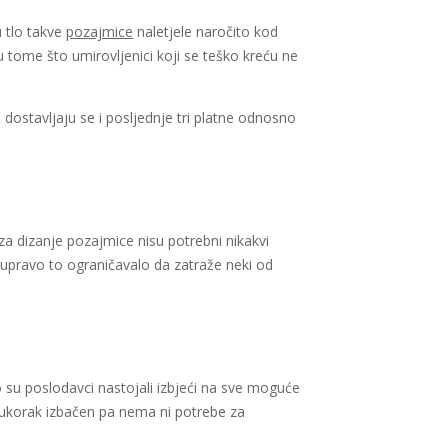
u tlo takve
pozajmice
naletjele naročito kod
u tome što umirovljenici koji se teško kreću ne
 dostavljaju se i posljednje tri platne odnosno
za dizanje pozajmice nisu potrebni nikakvi
e upravo to ograničavalo da zatraže neki od
o su poslodavci nastojali izbjeći na sve moguće
međukorak izbačen pa nema ni potrebe za