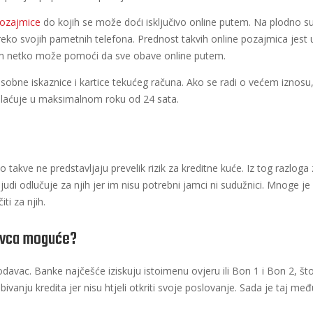
pozajmice
do kojih se može doći isključivo online putem. Na plodno s
preko svojih pametnih telefona. Prednost takvih online pozajmica jest 
već im netko može pomoći da sve obave online putem.
osobne iskaznice i kartice tekućeg računa. Ako se radi o većem iznosu,
splaćuje u maksimalnom roku od 24 sata.
akve ne predstavljaju prevelik rizik za kreditne kuće. Iz tog razloga 
judi odlučuje za njih jer im nisu potrebni jamci ni sudužnici. Mnoge j
ti za njih.
davca moguće?
avac. Banke najčešće iziskuju istoimenu ovjeru ili Bon 1 i Bon 2, št
ivanju kredita jer nisu htjeli otkriti svoje poslovanje. Sada je taj 