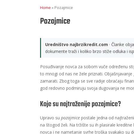
Home
»
Pozajmice
Pozajmice
Uredništvo najbrzikredit.com
· Članke obja
dokumente traži i koliko brzo stiže odluka i is
Posuđivanje novca za sobom vuče određenu stigmu
to mnogi od nas ne žele priznati. Objašnjavanje 
zamarati. Zbog toga se sve radije obraćaju financ
god redovno podmiruju svoja dugovanja ne moraju 
Koje su najtraženije pozajmice?
Upravo su
pozajmice
postale jedna od najtraženij
na štogod želi. Na tržište su ih plasirale kredit
novca i ne nametanje svrhe troška svakako su do