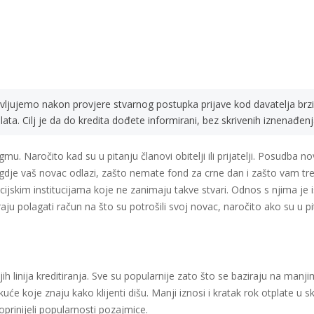
vljujemo nakon provjere stvarnog postupka prijave kod davatelja brzi
plata. Cilj je da do kredita dođete informirani, bez skrivenih iznenađen
. Naročito kad su u pitanju članovi obitelji ili prijatelji. Posudba 
gdje vaš novac odlazi, zašto nemate fond za crne dan i zašto vam tre
ijskim institucijama koje ne zanimaju takve stvari. Odnos s njima je isk
polagati račun na što su potrošili svoj novac, naročito ako su u pit
ih linija kreditiranja. Sve su popularnije zato što se baziraju na man
ne kuće koje znaju kako klijenti dišu. Manji iznosi i kratak rok otplate
prinijeli popularnosti pozajmice.