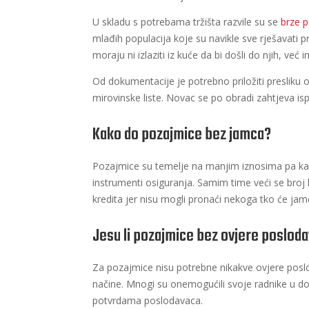
U skladu s potrebama tržišta razvile su se
brze 
mlađih populacija koje su navikle sve rješavati 
moraju ni izlaziti iz kuće da bi došli do njih, 
Od dokumentacije je potrebno priložiti presliku 
mirovinske liste. Novac se po obradi zahtjeva i
Kako do pozajmice bez jamca?
Pozajmice su temelje na manjim iznosima pa kao t
instrumenti osiguranja. Samim time veći se broj l
kredita jer nisu mogli pronaći nekoga tko će jamči
Jesu li pozajmice bez ovjere poslo
Za pozajmice nisu potrebne nikakve ovjere poslod
načine. Mnogi su onemogućili svoje radnike u dob
potvrdama poslodavaca.