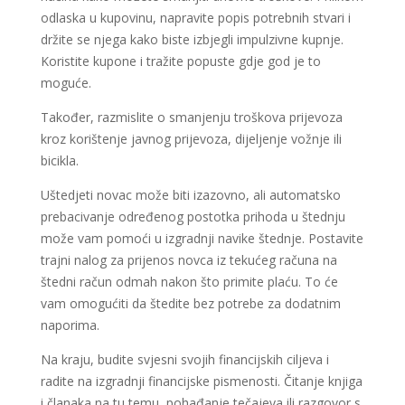
odlaska u kupovinu, napravite popis potrebnih stvari i
držite se njega kako biste izbjegli impulzivne kupnje.
Koristite kupone i tražite popuste gdje god je to
moguće.
Također, razmislite o smanjenju troškova prijevoza
kroz korištenje javnog prijevoza, dijeljenje vožnje ili
bicikla.
Uštedjeti novac može biti izazovno, ali automatsko
prebacivanje određenog postotka prihoda u štednju
može vam pomoći u izgradnji navike štednje. Postavite
trajni nalog za prijenos novca iz tekućeg računa na
štedni račun odmah nakon što primite plaću. To će
vam omogućiti da štedite bez potrebe za dodatnim
naporima.
Na kraju, budite svjesni svojih financijskih ciljeva i
radite na izgradnji financijske pismenosti. Čitanje knjiga
i članaka na tu temu, pohađanje tečajeva ili razgovor s