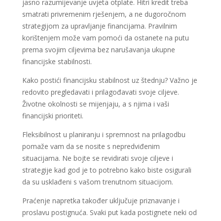
jasno razumijevanje uvjeta otplate. Hitri kredit treba
smatrati privremenim rješenjem, a ne dugoročnom
strategijom za upravljanje financijama. Pravilnim
korištenjem može vam pomoći da ostanete na putu
prema svojim ciljevima bez narušavanja ukupne
financijske stabilnosti.
Kako postići financijsku stabilnost uz štednju? Važno je
redovito pregledavati i prilagođavati svoje ciljeve.
Životne okolnosti se mijenjaju, a s njima i vaši
financijski prioriteti.
Fleksibilnost u planiranju i spremnost na prilagodbu
pomaže vam da se nosite s nepredviđenim
situacijama. Ne bojte se revidirati svoje ciljeve i
strategije kad god je to potrebno kako biste osigurali
da su usklađeni s vašom trenutnom situacijom.
Praćenje napretka također uključuje priznavanje i
proslavu postignuća. Svaki put kada postignete neki od