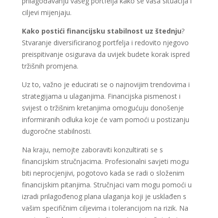
prilagođavanju vašeg portfelja kako se vaša situacija i
ciljevi mijenjaju.
Kako postići financijsku stabilnost uz štednju
?
Stvaranje diversificiranog portfelja i redovito njegovo
preispitivanje osigurava da uvijek budete korak ispred
tržišnih promjena.
Uz to, važno je educirati se o najnovijim trendovima i
strategijama u ulaganjima. Financijska pismenost i
svijest o tržišnim kretanjima omogućuju donošenje
informiranih odluka koje će vam pomoći u postizanju
dugoročne stabilnosti.
Na kraju, nemojte zaboraviti konzultirati se s
financijskim stručnjacima. Profesionalni savjeti mogu
biti neprocjenjivi, pogotovo kada se radi o složenim
financijskim pitanjima. Stručnjaci vam mogu pomoći u
izradi prilagođenog plana ulaganja koji je usklađen s
vašim specifičnim ciljevima i tolerancijom na rizik. Na