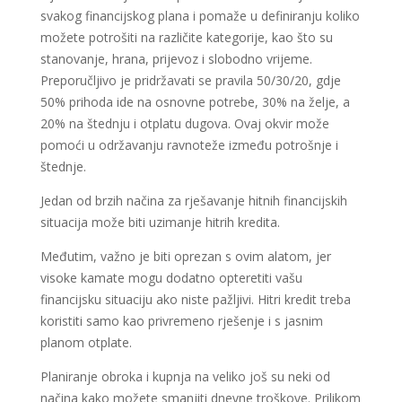
svakog financijskog plana i pomaže u definiranju koliko
možete potrošiti na različite kategorije, kao što su
stanovanje, hrana, prijevoz i slobodno vrijeme.
Preporučljivo je pridržavati se pravila 50/30/20, gdje
50% prihoda ide na osnovne potrebe, 30% na želje, a
20% na štednju i otplatu dugova. Ovaj okvir može
pomoći u održavanju ravnoteže između potrošnje i
štednje.
Jedan od brzih načina za rješavanje hitnih financijskih
situacija može biti uzimanje hitrih kredita.
Međutim, važno je biti oprezan s ovim alatom, jer
visoke kamate mogu dodatno opteretiti vašu
financijsku situaciju ako niste pažljivi. Hitri kredit treba
koristiti samo kao privremeno rješenje i s jasnim
planom otplate.
Planiranje obroka i kupnja na veliko još su neki od
načina kako možete smanjiti dnevne troškove. Prilikom