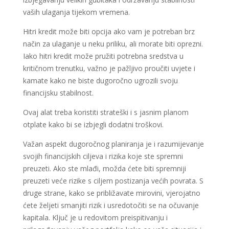
vaših ulaganja tijekom vremena.
Hitri kredit može biti opcija ako vam je potreban brz
način za ulaganje u neku priliku, ali morate biti oprezni.
Iako hitri kredit može pružiti potrebna sredstva u
kritičnom trenutku, važno je pažljivo proučiti uvjete i
kamate kako ne biste dugoročno ugrozili svoju
financijsku stabilnost.
Ovaj alat treba koristiti strateški i s jasnim planom
otplate kako bi se izbjegli dodatni troškovi.
Važan aspekt dugoročnog planiranja je i razumijevanje
svojih financijskih ciljeva i rizika koje ste spremni
preuzeti. Ako ste mlađi, možda ćete biti spremniji
preuzeti veće rizike s ciljem postizanja većih povrata. S
druge strane, kako se približavate mirovini, vjerojatno
ćete željeti smanjiti rizik i usredotočiti se na očuvanje
kapitala. Ključ je u redovitom preispitivanju i