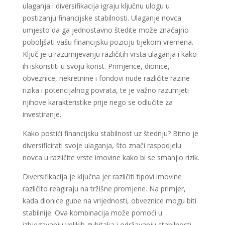
ulaganja i diversifikacija igraju ključnu ulogu u
postizanju financijske stabilnosti. Ulaganje novca
umjesto da ga jednostavno štedite može značajno
poboljšati vašu financijsku poziciju tijekom vremena.
Ključ je u razumijevanju različitih vrsta ulaganja i kako
ih iskoristiti u svoju korist. Primjerice, dionice,
obveznice, nekretnine i fondovi nude različite razine
rizika i potencijalnog povrata, te je važno razumjeti
njihove karakteristike prije nego se odlučite za
investiranje.
Kako postići financijsku stabilnost uz štednju? Bitno je
diversificirati svoje ulaganja, što znači raspodjelu
novca u različite vrste imovine kako bi se smanjio rizik.
Diversifikacija je ključna jer različiti tipovi imovine
različito reagiraju na tržišne promjene. Na primjer,
kada dionice gube na vrijednosti, obveznice mogu biti
stabilnije. Ova kombinacija može pomoći u
izbjegavanju velikih gubitaka i održavanju stabilnosti