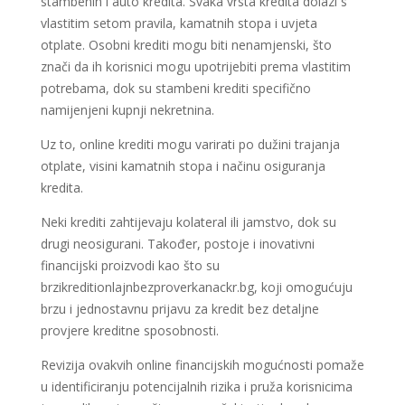
stambenih i auto kredita. Svaka vrsta kredita dolazi s
vlastitim setom pravila, kamatnih stopa i uvjeta
otplate. Osobni krediti mogu biti nenamjenski, što
znači da ih korisnici mogu upotrijebiti prema vlastitim
potrebama, dok su stambeni krediti specifično
namijenjeni kupnji nekretnina.
Uz to, online krediti mogu varirati po dužini trajanja
otplate, visini kamatnih stopa i načinu osiguranja
kredita.
Neki krediti zahtijevaju kolateral ili jamstvo, dok su
drugi neosigurani. Također, postoje i inovativni
financijski proizvodi kao što su
brzikreditionlajnbezproverkanackr.bg, koji omogućuju
brzu i jednostavnu prijavu za kredit bez detaljne
provjere kreditne sposobnosti.
Revizija ovakvih online financijskih mogućnosti pomaže
u identificiranju potencijalnih rizika i pruža korisnicima