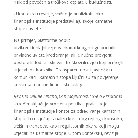
rizik od povećanja troškova otplate u budućnosti.
U kontekstu revizije, važno je analizirati kako
financijske institucije predstavljaju svoje kamatne
stope i uvjete.
Na primjer, platforme poput
brzikreditionlajnbezproverkanackr.bg mogu ponuditi
privlačne uvjete kreditiranja, ali je nužno provjeriti
postoje li dodatni skriveni troškovi ili uvjeti koji bi mogli
utjecati na korisnike. Transparentnost i jasnoća u
komunikaciji kamatnih stopa ključni su za povjerenje
korisnika u online financijske usluge.
Revizija Online Financijskih Mogućnosti: Sve o Kreditima
također uključuje procjenu politika i praksi koje
financijske institucije koriste za određivanje kamatnih
stopa. To uključuje analizu kreditnog rejtinga korisnika,
tržišnih trendova, kao i regulatornih okvira koji mogu
utjecati na kamatne stope. U tom kontekstu, revizija