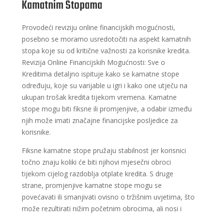
Kamatnim Stopama
Provodeći reviziju online financijskih mogućnosti,
posebno se moramo usredotočiti na aspekt kamatnih
stopa koje su od kritične važnosti za korisnike kredita.
Revizija Online Financijskih Mogućnosti: Sve o
Kreditima detaljno ispituje kako se kamatne stope
određuju, koje su varijable u igri i kako one utječu na
ukupan trošak kredita tijekom vremena. Kamatne
stope mogu biti fiksne ili promjenjive, a odabir između
njih može imati značajne financijske posljedice za
korisnike.
Fiksne kamatne stope pružaju stabilnost jer korisnici
točno znaju koliki će biti njihovi mjesečni obroci
tijekom cijelog razdoblja otplate kredita. S druge
strane, promjenjive kamatne stope mogu se
povećavati ili smanjivati ovisno o tržišnim uvjetima, što
može rezultirati nižim početnim obrocima, ali nosi i