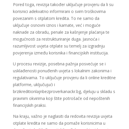
Pored toga, revizija također uključuje provjeru da li su
korisnici adekvatno informirani o svim troškovima
povezanim s otplatom kredita. To ne samo da
uključuje osnovni iznos i kamate, već i moguće
naknade za obradu, penale za kašnjenje plaćanja te
mogućnosti za restrukturiranje duga. Jasnoća i
razumljivost uvjeta otplate su temelj za izgradnju
povjerenja između korisnika i financijskih institucija.
U procesu revizije, posebna pažnja posvećuje se i
usklađenosti ponuđenih uvjeta s lokalnim zakonima i
regulativama. To uključuje provjeru da li online kreditne
platforme, uključujući i
brzikreditionlajnbezproverkanackr.bg, djeluju u skladu s
pravnim okvirima koji štite potrošače od nepoštenih
financijskih praksi.
Na kraju, važno je naglasiti da redovita revizija uvjeta
otplate kredita ne samo da pomaže korisnicima u